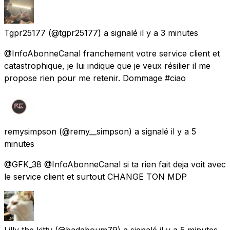
Tgpr25177
(@tgpr25177) a signalé
il y a 3 minutes
@InfoAbonneCanal franchement votre service client et
catastrophique, je lui indique que je veux résilier il me
propose rien pour me retenir. Dommage #ciao
remysimpson
(@remy__simpson) a signalé
il y a 5
minutes
@GFK_38 @InfoAbonneCanal si ta rien fait deja voit avec
le service client et surtout CHANGE TON MDP
Lilly the kitty
(@badaboum79) a signalé
il y a 5 minutes