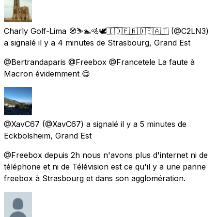
Charly Golf-Lima 🧭⛷️🏊🚵🕊️🇮🇩🇫🇷🇩🇪🇦🇹
(@C2LN3)
a signalé
il y a 4 minutes
de
Strasbourg, Grand Est
@Bertrandaparis @Freebox @Francetele La faute à
Macron évidemment 😋
@XavC67
(@XavC67) a signalé
il y a 5 minutes
de
Eckbolsheim, Grand Est
@Freebox depuis 2h nous n'avons plus d'internet ni de
téléphone et ni de Télévision est ce qu'il y a une panne
freebox à Strasbourg et dans son agglomération.