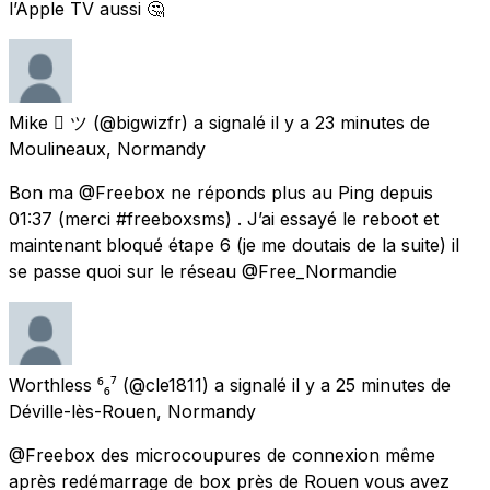
l’Apple TV aussi 🤔
Mike  ツ
(@bigwizfr) a signalé
il y a 23 minutes
de
Moulineaux, Normandy
Bon ma @Freebox ne réponds plus au Ping depuis
01:37 (merci #freeboxsms) . J’ai essayé le reboot et
maintenant bloqué étape 6 (je me doutais de la suite) il
se passe quoi sur le réseau @Free_Normandie
Worthless ⁶₆⁷
(@cle1811) a signalé
il y a 25 minutes
de
Déville-lès-Rouen, Normandy
@Freebox des microcoupures de connexion même
après redémarrage de box près de Rouen vous avez