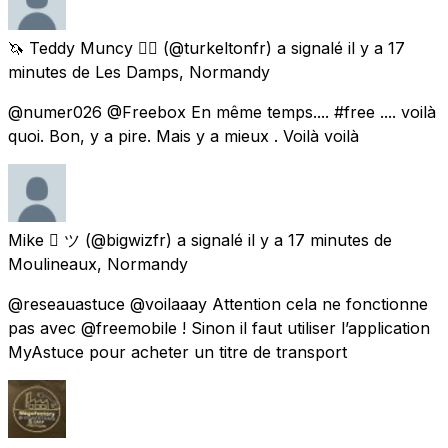
🦄 Teddy Muncy 🏳️‍🌈
(@turkeltonfr) a signalé
il y a 17
minutes
de
Les Damps, Normandy
@numer026 @Freebox En même temps.... #free .... voilà
quoi. Bon, y a pire. Mais y a mieux . Voilà voilà
Mike  ツ
(@bigwizfr) a signalé
il y a 17 minutes
de
Moulineaux, Normandy
@reseauastuce @voilaaay Attention cela ne fonctionne
pas avec @freemobile ! Sinon il faut utiliser l’application
MyAstuce pour acheter un titre de transport