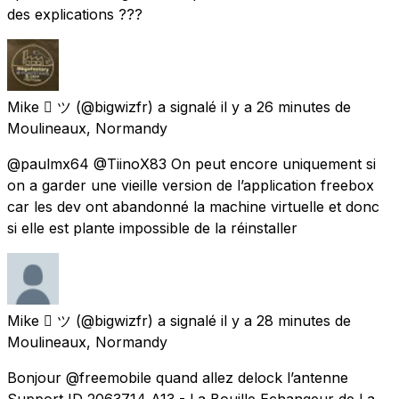
des explications ???
Mike  ツ
(@bigwizfr) a signalé
il y a 26 minutes
de
Moulineaux, Normandy
@paulmx64 @TiinoX83 On peut encore uniquement si
on a garder une vieille version de l’application freebox
car les dev ont abandonné la machine virtuelle et donc
si elle est plante impossible de la réinstaller
Mike  ツ
(@bigwizfr) a signalé
il y a 28 minutes
de
Moulineaux, Normandy
Bonjour @freemobile quand allez delock l’antenne
Support ID 2063714 A13 - La Bouille Echangeur de La