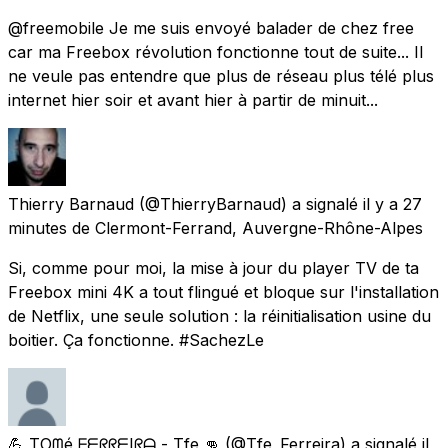
@freemobile Je me suis envoyé balader de chez free
car ma Freebox révolution fonctionne tout de suite... Il
ne veule pas entendre que plus de réseau plus télé plus
internet hier soir et avant hier à partir de minuit...
Thierry Barnaud
(@ThierryBarnaud) a signalé
il y a 27
minutes
de
Clermont-Ferrand, Auvergne-Rhône-Alpes
Si, comme pour moi, la mise à jour du player TV de ta
Freebox mini 4K a tout flingué et bloque sur l'installation
de Netflix, une seule solution : la réinitialisation usine du
boitier. Ça fonctionne. #SachezLe
💪 TOᗰé ᖴᗴᖇᖇᗴIᖇᗩ - Tfe 👊
(@Tfe_Ferreira) a signalé
il