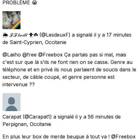
PROBLÈME 😭
🌦 ℱℱ𝓉𝓌𝒾𝓉𝓉 🐥☘️
(@LesdeuxF) a signalé
il y a 17 minutes
de
Saint-Cyprien, Occitanie
@Laiiho @free @Freebox Ça partais pas si mal, mais
c'est sur que là s'ils ne font rien on se casse. Genre au
téléphone et en privé ils nous parlaient de soucis dans le
secteur, de câble coupé, et genre personne est
intervenue ??
Carapat
(@Carapat1) a signalé
il y a 56 minutes
de
Perpignan, Occitanie
En plus leur box de merde beugue à tout va ! @Freebox