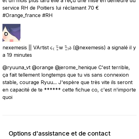
et un mois plus tard elle a reçu une mise en demeure du
service RH de Poitiers lui réclamant 70 €
#Orange_france #RH
nexemesis || VArtist ૮₍ ˃̵͈᷄ w ˂̵͈᷅ ₎ა
(@nexemesis) a signalé
il y
a 19 minutes
@ryuuna_vt @orange @jerome_henique C'est terrible,
ça fait tellement longtemps que tu vis sans connexion
stable, courage Ryuu... J'espère que très vite ils seront
en capacité de te ****** cette fichue co, c'est n'importe
quoi
Options d'assistance et de contact