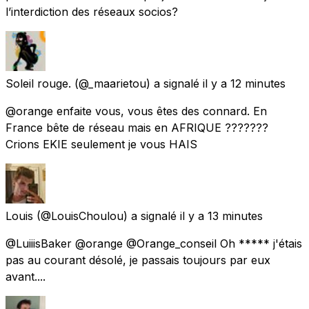
l’interdiction des réseaux socios?
Soleil rouge.
(@_maarietou) a signalé
il y a 12 minutes
@orange enfaite vous, vous êtes des connard. En
France bête de réseau mais en AFRIQUE ???????
Crions EKIE seulement je vous HAIS
Louis
(@LouisChoulou) a signalé
il y a 13 minutes
@LuiiisBaker @orange @Orange_conseil Oh ***** j'étais
pas au courant désolé, je passais toujours par eux
avant....