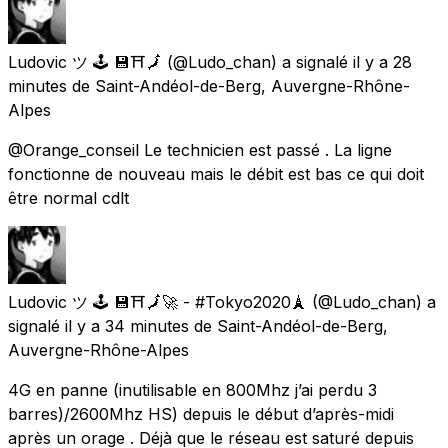
Ludovic ツ 🕹 💾⛩🗾
(@Ludo_chan) a signalé
il y a 28
minutes
de
Saint-Andéol-de-Berg, Auvergne-Rhône-
Alpes
@Orange_conseil Le technicien est passé . La ligne
fonctionne de nouveau mais le débit est bas ce qui doit
être normal cdlt
Ludovic ツ 🕹 💾⛩🗾🚀 - #Tokyo2020🗼
(@Ludo_chan) a
signalé
il y a 34 minutes
de
Saint-Andéol-de-Berg,
Auvergne-Rhône-Alpes
4G en panne (inutilisable en 800Mhz j’ai perdu 3
barres)/2600Mhz HS) depuis le début d’après-midi
après un orage . Déjà que le réseau est saturé depuis