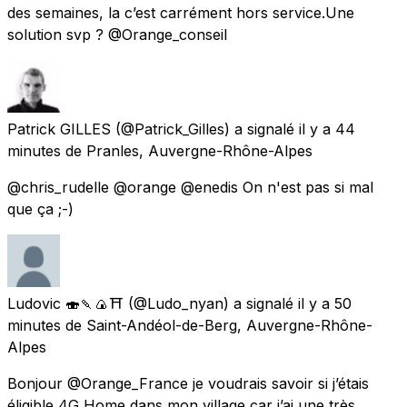
des semaines, la c’est carrément hors service.Une
solution svp ? @Orange_conseil
Patrick GILLES
(@Patrick_Gilles) a signalé
il y a 44
minutes
de
Pranles, Auvergne-Rhône-Alpes
@chris_rudelle @orange @enedis On n'est pas si mal
que ça ;-)
Ludovic 🍣🍡🍙⛩
(@Ludo_nyan) a signalé
il y a 50
minutes
de
Saint-Andéol-de-Berg, Auvergne-Rhône-
Alpes
Bonjour @Orange_France je voudrais savoir si j’étais
éligible 4G Home dans mon village car j’ai une très