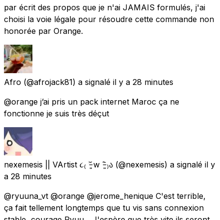
par écrit des propos que je n'ai JAMAIS formulés, j'ai
choisi la voie légale pour résoudre cette commande non
honorée par Orange.
Afro
(@afrojack81) a signalé
il y a 28 minutes
@orange j’ai pris un pack internet Maroc ça ne
fonctionne je suis très déçut
nexemesis || VArtist ૮₍ ˃̵͈᷄ w ˂̵͈᷅ ₎ა
(@nexemesis) a signalé
il y
a 28 minutes
@ryuuna_vt @orange @jerome_henique C'est terrible,
ça fait tellement longtemps que tu vis sans connexion
stable, courage Ryuu... J'espère que très vite ils seront