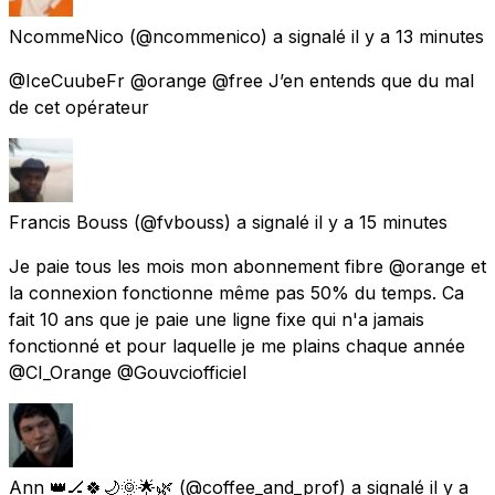
NcommeNico
(@ncommenico) a signalé
il y a 13 minutes
@IceCuubeFr @orange @free J’en entends que du mal
de cet opérateur
Francis Bouss
(@fvbouss) a signalé
il y a 15 minutes
Je paie tous les mois mon abonnement fibre @orange et
la connexion fonctionne même pas 50% du temps. Ca
fait 10 ans que je paie une ligne fixe qui n'a jamais
fonctionné et pour laquelle je me plains chaque année
@CI_Orange @Gouvciofficiel
Ann 👑🏒🍀🌙🌞🌟🌿
(@coffee_and_prof) a signalé
il y a