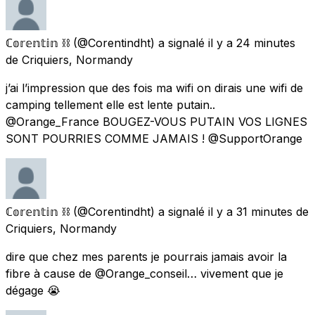
ℂ𝕠𝕣𝕖𝕟𝕥𝕚𝕟 ⛓
(@Corentindht) a signalé
il y a 24 minutes
de
Criquiers, Normandy
j’ai l’impression que des fois ma wifi on dirais une wifi de
camping tellement elle est lente putain..
@Orange_France BOUGEZ-VOUS PUTAIN VOS LIGNES
SONT POURRIES COMME JAMAIS ! @SupportOrange
ℂ𝕠𝕣𝕖𝕟𝕥𝕚𝕟 ⛓
(@Corentindht) a signalé
il y a 31 minutes
de
Criquiers, Normandy
dire que chez mes parents je pourrais jamais avoir la
fibre à cause de @Orange_conseil… vivement que je
dégage 😭