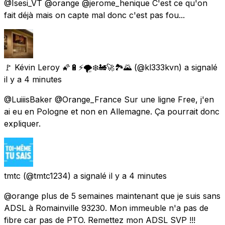
@Isesi_VT @orange @jerome_henique C'est ce qu'on
fait déjà mais on capte mal donc c'est pas fou...
🚩 Kévin Leroy 🌠🔋⚡🌪️❄️🚂🚀🏞️🌄
(@kl333kvn) a signalé
il y a 4 minutes
@LuiiisBaker @Orange_France Sur une ligne Free, j'en
ai eu en Pologne et non en Allemagne. Ça pourrait donc
expliquer.
tmtc
(@tmtc1234) a signalé
il y a 4 minutes
@orange plus de 5 semaines maintenant que je suis sans
ADSL à Romainville 93230. Mon immeuble n'a pas de
fibre car pas de PTO. Remettez mon ADSL SVP !!!