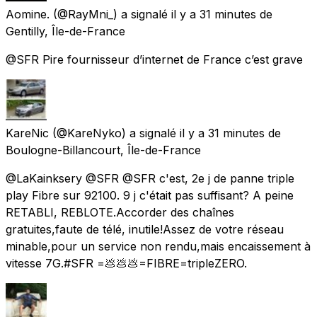
Aomine.
(@RayMni_) a signalé
il y a 31 minutes
de
Gentilly, Île-de-France
@SFR Pire fournisseur d’internet de France c’est grave
KareNic
(@KareNyko) a signalé
il y a 31 minutes
de
Boulogne-Billancourt, Île-de-France
@LaKainksery @SFR @SFR c'est, 2e j de panne triple
play Fibre sur 92100. 9 j c'était pas suffisant? A peine
RETABLI, REBLOTE.Accorder des chaînes
gratuites,faute de télé, inutile!Assez de votre réseau
minable,pour un service non rendu,mais encaissement à
vitesse 7G.#SFR =💩💩💩=FIBRE=tripleZERO.