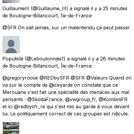
GuillaumeIII
(@Guillaume_III) a signalé
il y a 25 minutes
de
Boulogne-Billancourt, Île-de-France
@SFR On sait jamais, sur un malentendu ça peut passer
Populiste
(@Leboulonnais1) a signalé
il y a 26 minutes
de
Boulogne-Billancourt, Île-de-France
@gregoryroose @REDbySFR @SFR @Valeurs Quand on
va sur le compte de @iceyarde on constate que ce
Merouane s'est fait une spécialité des menaces aux mal
pensants : @SkodaFrance, @vwgroup_fr, @KombiniFR
et ici @redbysfr_re qui s'est mis au garde à vous devant
lui. Le politiquement correct de ces groupes est ridicule.