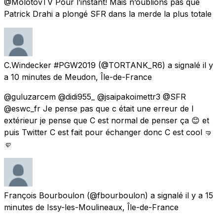
@MolotovTV Pour l’instant! Mais n’oublions pas que
Patrick Drahi a plongé SFR dans la merde la plus totale
C.Windecker #PGW2019
(@TORTANK_R6) a signalé
il y
a 10 minutes
de
Meudon, Île-de-France
@guluzarcem @didi955_ @jsaipakoimettr3 @SFR
@eswc_fr Je pense pas que c était une erreur de l
extérieur je pense que C est normal de penser ça 😊 et
puis Twitter C est fait pour échanger donc C est cool 🤜
🤛
François Bourboulon
(@fbourboulon) a signalé
il y a 15
minutes
de
Issy-les-Moulineaux, Île-de-France