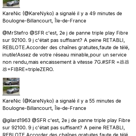
KareNic
(@KareNyko) a signalé
il y a 49 minutes
de
Boulogne-Billancourt, Île-de-France
@MrStefro @SFR c'est, 2e j de panne triple play Fibre
sur 92100. 9 j c'était pas suffisant? A peine RETABLI,
REBLOTE.Accorder des chaînes gratuites,faute de télé,
inutile!Assez de votre réseau minable,pour un service
non rendu,mais encaissement à vitesse 7G.#SFR =💩💩
💩=FIBRE=tripleZERO.
KareNic
(@KareNyko) a signalé
il y a 55 minutes
de
Boulogne-Billancourt, Île-de-France
@gilard1963 @SFR c'est, 2e j de panne triple play Fibre
sur 92100. 9 j c'était pas suffisant? A peine RETABLI,
REBLOTE.Accorder des chaînes gratuites,faute de télé,