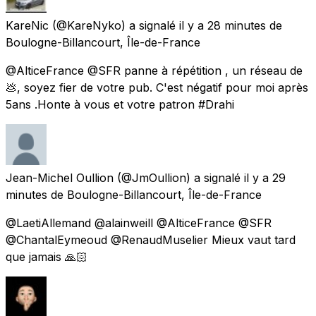
KareNic
(@KareNyko) a signalé
il y a 28 minutes
de
Boulogne-Billancourt, Île-de-France
@AlticeFrance @SFR panne à répétition , un réseau de
💩, soyez fier de votre pub. C'est négatif pour moi après
5ans .Honte à vous et votre patron #Drahi
Jean-Michel Oullion
(@JmOullion) a signalé
il y a 29
minutes
de
Boulogne-Billancourt, Île-de-France
@LaetiAllemand @alainweill @AlticeFrance @SFR
@ChantalEymeoud @RenaudMuselier Mieux vaut tard
que jamais 🙏🏻