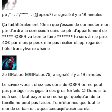
pp /ᐠ. ｡.ᐟ\ᵐᵉᵒʷˎˊ˗
(@ppiox7) a signalé
il y a 18 minutes
Ça fait littéralement 10min que j’essaie de connecter mon
ptn d’ordi à la connexion dans ce ptn d’appartement de
***** @SFR va bien te faire ******* tu sers à r je paie
40€ par mois je peux mm pas résilier et jpp regarder
hôtel transylvanie #haine
Ze GRoLou
(@GRoLou75) a signalé
il y a 19 minutes
Le saviez-vous : chez ces cons de @SFR on ne peut
pas partager ses gigas à des gros forfaits 😡 Donc si tu
es à sec il faut payer une recharge, quelqu’un de ta
famille ne peut pas t’aider. Tu m’étonnes que tout le
monde se barre… #questcequejefousencorela.