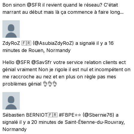
Bon sinon @SFR il revient quand le réseau? C'était
marrant au début mais là ça commence à faire long...
ZdyRoZ 🇫🇷
(@AsubiaZdyRoZ) a signalé
il y a 16
minutes
de
Rouen, Normandy
Hello @SFR @SavSfr votre service relation clients ect
génial vraiment Non je rigole il est nul et incompétent on
me raccroche au nez et en plus on règle pas mes
problèmes génial 👌👌👌
Sébastien BERNIOT🇫🇷 #FBPE⭐️⭐️
(@Sbernie76) a
signalé
il y a 20 minutes
de
Saint-Étienne-du-Rouvray,
Normandy