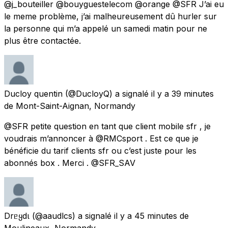
@j_bouteiller @bouyguestelecom @orange @SFR J’ai eu
le meme problème, j’ai malheureusement dû hurler sur
la personne qui m’a appelé un samedi matin pour ne
plus être contactée.
Ducloy quentin
(@DucloyQ) a signalé
il y a 39 minutes
de
Mont-Saint-Aignan, Normandy
@SFR petite question en tant que client mobile sfr , je
voudrais m’annoncer à @RMCsport . Est ce que je
bénéficie du tarif clients sfr ou c’est juste pour les
abonnés box . Merci . @SFR_SAV
Drᥱყdι
(@aaudlcs) a signalé
il y a 45 minutes
de
Moulineaux, Normandy