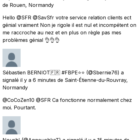
de
Rouen, Normandy
Hello @SFR @SavSfr votre service relation clients ect
génial vraiment Non je rigole il est nul et incompétent on
me raccroche au nez et en plus on règle pas mes
problèmes génial 👌👌👌
Sébastien BERNIOT🇫🇷 #FBPE⭐️⭐️
(@Sbernie76) a
signalé
il y a 6 minutes
de
Saint-Étienne-du-Rouvray,
Normandy
@CoCoZen10 @SFR Ca fonctionne normalement chez
moi. Pourtant.
Noush'
(@AnnouchkaT) a signalé
il y a 15 minutes
de