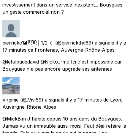
investissement dans un service inexistant... Bouygues,
un geste commercial non ?
pierricko📶🇫🇷 | 1/2 💉
(@pierrickthd69) a signalé
il y a
17 minutes
de
Frontenas, Auvergne-Rhône-Alpes
@letulpadedavid @Nicko_rmo Ici c'est impossible car
Bouygues n'a pas encore upgrade ses antennes
Virginie
(@_Vivi69) a signalé
il y a 17 minutes
de
Lyon,
Auvergne-Rhône-Alpes
@MickBim J'habite depuis 10 ans dans du Bouygues.
Jamais vu un immeuble aussi moisi. Faut déjà refaire la
façade. Et je suis pas la seule qui le pense. Les