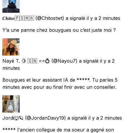
𝑪𝒉𝒊𝒕𝒐𝒔🇵🇸🇲🇦
(@Chitostwt) a signalé
il y a 2 minutes
Y’a une panne chez bouygues ou c’est juste moi ?
Nayé T. 🍋 🇸🇳 ⭐⭐💍
(@Nayou7) a signalé
il y a 2
minutes
Bouygues et leur assistant IA de *****. Tu parles 5
minutes avec pour au final finir avec un conseiller.
Jordi🐺🪐
(@JordanDavy19) a signalé
il y a 2 minutes
***** l'ancien collegue de ma soeur a gagné son