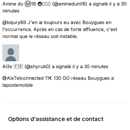
Amine du Ⓜ️18 🚇🏳️‍🌈🚌
(@aminedum18) a signalé
il y a 30
minutes
@toijury89 J'en ai toujours eu avec Bouygues en
l'occurrence. Après en cas de forte affluence, c'est
normal que le réseau soit instable.
Al3x 🇫🇷
(@shyruk0) a signalé
il y a 30 minutes
@AlxTelconnected 11€ 130 GO réseau Bouygues a
lapostemobile
Options d'assistance et de contact