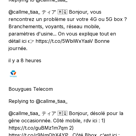
@callme_tiaa_ ティア 🇲🇶 Bonjour, vous
rencontrez un problème sur votre 4G ou 5G box ?
Branchements, voyants, réseau mobile,
paramètres d'usine... On vous explique tout en
détail ici 👉 https://t.co/5WbiWxYaaV Bonne
journée.
il y a 8 heures
Bouygues Telecom
Replying to @callme_tiaa_
@callme_tiaa_ ティア 🇲🇶 Bonjour, désolé pour la
gêne occasionnée. Côté mobile, rdv ici : 1)
https://t.co/guBMz1m7qm 2)
https://t.co/r9NmQhX4YP . Côté Bbox, c'est ici :