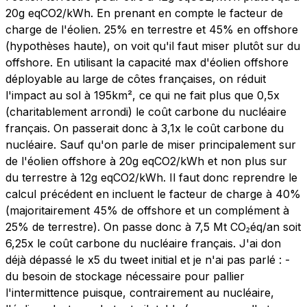
20g eqCO2/kWh. En prenant en compte le facteur de
charge de l'éolien. 25% en terrestre et 45% en offshore
(hypothèses haute), on voit qu'il faut miser plutôt sur du
offshore. En utilisant la capacité max d'éolien offshore
déployable au large de côtes françaises, on réduit
l'impact au sol à 195km², ce qui ne fait plus que 0,5x
(charitablement arrondi) le coût carbone du nucléaire
français. On passerait donc à 3,1x le coût carbone du
nucléaire. Sauf qu'on parle de miser principalement sur
de l'éolien offshore à 20g eqCO2/kWh et non plus sur
du terrestre à 12g eqCO2/kWh. Il faut donc reprendre le
calcul précédent en incluent le facteur de charge à 40%
(majoritairement 45% de offshore et un complément à
25% de terrestre). On passe donc à 7,5 Mt CO₂éq/an soit
6,25x le coût carbone du nucléaire français. J'ai don
déjà dépassé le x5 du tweet initial et je n'ai pas parlé : -
du besoin de stockage nécessaire pour pallier
l'intermittence puisque, contrairement au nucléaire,