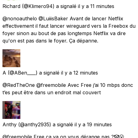
Richard
(@Klimero94) a signalé
il y a 11 minutes
@nonoauthelo @LuiiisBaker Avant de lancer Netflix
effectivement il faut lancer wireguard vers la Freebox du
foyer sinon au bout de pas longtemps Netflix va dire
qu'on est pas dans le foyer. Ça dépanne.
A
(@ABen____) a signalé
il y a 12 minutes
@RedTheOne @freemobile Avec Free j’ai 10 mbps donc
t’es peut être dans un endroit mal couvert
Anthy
(@anthy2935) a signalé
il y a 19 minutes
@freemobile Free ça va on vous dérange pas ?🤡😤