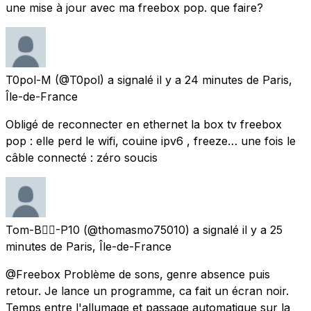
une mise à jour avec ma freebox pop. que faire?
T0pol-M
(@T0pol) a signalé
il y a 24 minutes
de
Paris,
Île-de-France
Obligé de reconnecter en ethernet la box tv freebox
pop : elle perd le wifi, couine ipv6 , freeze… une fois le
câble connecté : zéro soucis
Tom-B🏳️‍🌈-P10
(@thomasmo75010) a signalé
il y a 25
minutes
de
Paris, Île-de-France
@Freebox Problème de sons, genre absence puis
retour. Je lance un programme, ca fait un écran noir.
Temps entre l'allumage et passage automatique sur la