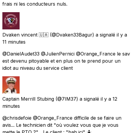
frais ni les conducteurs nuls.
Dvaken vincent 🇺🇦
(@Dvaken33Bagur) a signalé
il y a
11 minutes
@DanielAudet33 @JulienPernici @Orange_France le sav
est devenu pitoyable et en plus on te prend pour un
idiot au niveau du service client
Captain Merrill Stubing
(@7IM37) a signalé
il y a 12
minutes
@chrisdefoie @Orange_France difficile de se faire un
avis... Le technicien dit "où voulez vous que je vous
mette le PTO ?"... Le client : "bah ici" 🤷