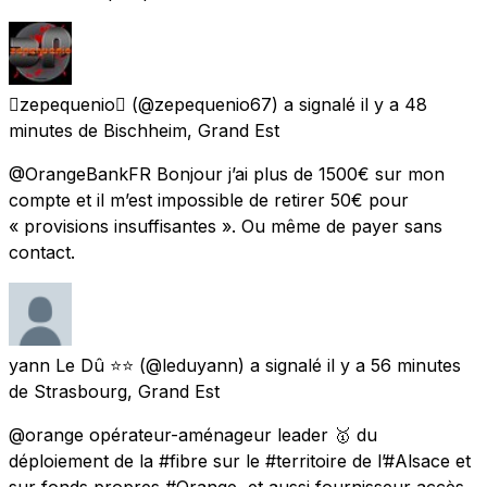
zepequenio
(@zepequenio67) a signalé
il y a 48
minutes
de
Bischheim, Grand Est
@OrangeBankFR Bonjour j’ai plus de 1500€ sur mon
compte et il m’est impossible de retirer 50€ pour
« provisions insuffisantes ». Ou même de payer sans
contact.
yann Le Dû ⭐️⭐️
(@leduyann) a signalé
il y a 56 minutes
de
Strasbourg, Grand Est
@orange opérateur-aménageur leader 🥇 du
déploiement de la #fibre sur le #territoire de l’#Alsace et
sur fonds propres #Orange, et aussi fournisseur accès