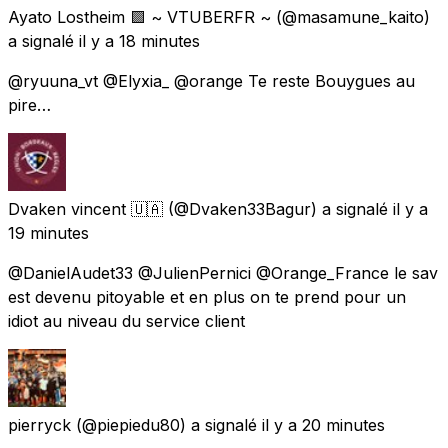
Ayato Lostheim 🟪 ~ VTUBERFR ~
(@masamune_kaito)
a signalé
il y a 18 minutes
@ryuuna_vt @Elyxia_ @orange Te reste Bouygues au
pire…
Dvaken vincent 🇺🇦
(@Dvaken33Bagur) a signalé
il y a
19 minutes
@DanielAudet33 @JulienPernici @Orange_France le sav
est devenu pitoyable et en plus on te prend pour un
idiot au niveau du service client
pierryck
(@piepiedu80) a signalé
il y a 20 minutes