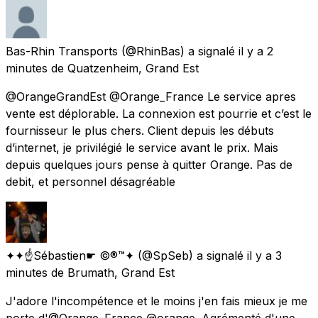
Bas-Rhin Transports
(@RhinBas) a signalé
il y a 2
minutes
de
Quatzenheim, Grand Est
@OrangeGrandEst @Orange_France Le service apres
vente est déplorable. La connexion est pourrie et c’est le
fournisseur le plus chers. Client depuis les débuts
d’internet, je privilégié le service avant le prix. Mais
depuis quelques jours pense à quitter Orange. Pas de
debit, et personnel désagréable
✦✦☝Sébastien☛ ©®™✦
(@SpSeb) a signalé
il y a 3
minutes
de
Brumath, Grand Est
J'adore l'incompétence et le moins j'en fais mieux je me
porte d'@Orange_France @orange. Agrémenté d'une