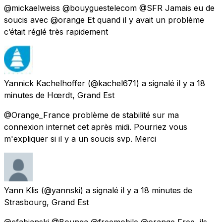
@mickaelweiss @bouyguestelecom @SFR Jamais eu de
soucis avec @orange Et quand il y avait un problème
c’était réglé très rapidement
Yannick Kachelhoffer
(@kachel671) a signalé
il y a 18
minutes
de
Hœrdt, Grand Est
@Orange_France problème de stabilité sur ma
connexion internet cet après midi. Pourriez vous
m'expliquer si il y a un soucis svp. Merci
Yann Klis
(@yannski) a signalé
il y a 18 minutes
de
Strasbourg, Grand Est
@cfabianski @Bounga @freemobile @orange Free, ils