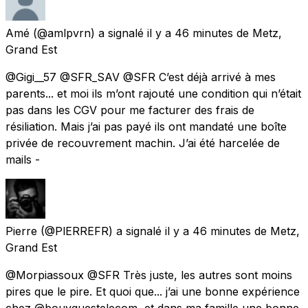
Amé
(@amlpvrn) a signalé
il y a 46 minutes
de
Metz,
Grand Est
@Gigi__57 @SFR_SAV @SFR C’est déjà arrivé à mes
parents... et moi ils m’ont rajouté une condition qui n’était
pas dans les CGV pour me facturer des frais de
résiliation. Mais j’ai pas payé ils ont mandaté une boîte
privée de recouvrement machin. J’ai été harcelée de
mails -
Pierre
(@PlERREFR) a signalé
il y a 46 minutes
de
Metz,
Grand Est
@Morpiassoux @SFR Très juste, les autres sont moins
pires que le pire. Et quoi que... j’ai une bonne expérience
chez @bouyguestelecom, et dans ma famille une bonne