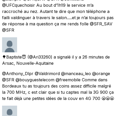
@UFCquechoisir Au bout d’1h19 le service m’a
raccroché au nez. Autant te dire que mon téléphone a
failli valdinguer à travers le salon.....et je n’ai toujours pas
de réponse à ma question ça me rends folle @SFR_SAV
@SFR
🌳Baptiste😇
(@Ari33260) a signalé
il y a 26 minutes
de
Arsac, Nouvelle-Aquitaine
@Anthony_Dlpr @Valdrimord @manceau_leo @orange
@SFR @bouyguestelecom @freemobile Comme dans
Bordeaux tu as toujours des coins assez difficile malgré
la 700 MHz, c est clair que si tu captes mal la 3G 900 ça
te fait déjà une petites idées de la couv en 4G 700 😬😬😬