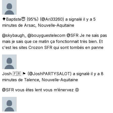
🌳Baptiste😇 (95%)
(@Ari33260) a signalé
il y a 5
minutes
de
Arsac, Nouvelle-Aquitaine
@skybaugh_ @bouyguestelecom @SFR Je ne sais pas
mais je sais que ce matin ça fonctionnait très bien. Et
c'est les sites Crozon SFR qui sont tombés en panne
Josh 🇫🇷 🏴󠁧󠁢󠁥󠁮󠁧󠁿
(@JoshPARTYSALOT) a signalé
il y a 8
minutes
de
Talence, Nouvelle-Aquitaine
@SFR vous êtes lent vous m’énervez 😡