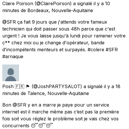
Claire Poirson
(@ClairePoirson) a signalé
il y a 10
minutes
de
Bordeaux, Nouvelle-Aquitaine
@SFR ça fait 9 jours que j'attends votre fameux
technicien qui doit passer sous 48h parce que c'est
urgent ! Je vous laisse jusqu'à lundi pour ramener votre
c** chez moi ou je change d'opérateur, bande
d'incompétents menteurs et surpayés. #colere #SFR
#arnaque
Posh 🇫🇷 🏴󠁧󠁢󠁥󠁮󠁧󠁿
(@JoshPARTYSALOT) a signalé
il y a 18
minutes
de
Talence, Nouvelle-Aquitaine
Bon @SFR y en a marre je paye pour un service
internet est il marche même pas c’est pas la première
fois soit vous réglez le problème soit je vais chez vos
concurrents 😴😴😴