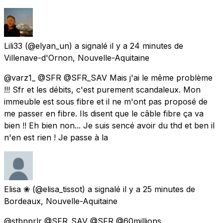
Lili33
(@elyan_un) a signalé
il y a 24 minutes
de
Villenave-d'Ornon, Nouvelle-Aquitaine
@varz1_ @SFR @SFR_SAV Mais j'ai le même problème
!!! Sfr et les débits, c'est purement scandaleux. Mon
immeuble est sous fibre et il ne m'ont pas proposé de
me passer en fibre. Ils disent que le câble fibre ça va
bien !! Eh bien non... Je suis sencé avoir du thd et ben il
n'en est rien ! Je passe à la
Elisa ❀
(@elisa_tissot) a signalé
il y a 25 minutes
de
Bordeaux, Nouvelle-Aquitaine
@stbnprlr @SFR_SAV @SFR @60millions