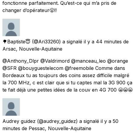
fonctionne parfaitement. Qu’est-ce qui m’a pris de
changer d’opérateur😤!!
🌳Baptiste😇
(@Ari33260) a signalé
il y a 44 minutes
de
Arsac, Nouvelle-Aquitaine
@Anthony_Dlpr @Valdrimord @manceau_leo @orange
@SFR @bouyguestelecom @freemobile Comme dans
Bordeaux tu as toujours des coins assez difficile malgré
la 700 MHz, c est clair que si tu captes mal la 3G 900 ça
te fait déjà une petites idées de la couv en 4G 700 😬😬😬
Audrey guidez
(@audrey_guidez) a signalé
il y a 50
minutes
de
Pessac, Nouvelle-Aquitaine