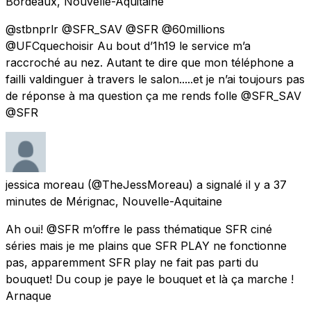
Bordeaux, Nouvelle-Aquitaine
@stbnprlr @SFR_SAV @SFR @60millions
@UFCquechoisir Au bout d’1h19 le service m’a
raccroché au nez. Autant te dire que mon téléphone a
failli valdinguer à travers le salon.....et je n’ai toujours pas
de réponse à ma question ça me rends folle @SFR_SAV
@SFR
jessica moreau
(@TheJessMoreau) a signalé
il y a 37
minutes
de
Mérignac, Nouvelle-Aquitaine
Ah oui! @SFR m’offre le pass thématique SFR ciné
séries mais je me plains que SFR PLAY ne fonctionne
pas, apparemment SFR play ne fait pas parti du
bouquet! Du coup je paye le bouquet et là ça marche !
Arnaque