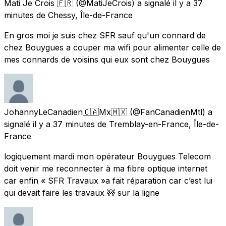
Mati Je Crois 🇫🇷
(@MatiJeCrois) a signalé
il y a 37
minutes
de
Chessy, Île-de-France
En gros moi je suis chez SFR sauf qu'un connard de
chez Bouygues a couper ma wifi pour alimenter celle de
mes connards de voisins qui eux sont chez Bouygues
JohannyLeCanadien🇨🇦Mx🇲🇽
(@FanCanadienMtl) a
signalé
il y a 37 minutes
de
Tremblay-en-France, Île-de-
France
logiquement mardi mon opérateur Bouygues Telecom
doit venir me reconnecter à ma fibre optique internet
car enfin « SFR Travaux »a fait réparation car c’est lui
qui devait faire les travaux 🚧 sur la ligne