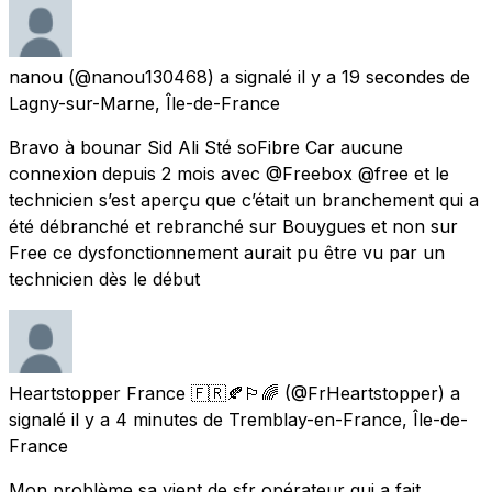
nanou
(@nanou130468) a signalé
il y a 19 secondes
de
Lagny-sur-Marne, Île-de-France
Bravo à bounar Sid Ali Sté soFibre Car aucune
connexion depuis 2 mois avec @Freebox @free et le
technicien s’est aperçu que c’était un branchement qui a
été débranché et rebranché sur Bouygues et non sur
Free ce dysfonctionnement aurait pu être vu par un
technicien dès le début
Heartstopper France 🇫🇷🍂🏳️‍🌈
(@FrHeartstopper) a
signalé
il y a 4 minutes
de
Tremblay-en-France, Île-de-
France
Mon problème sa vient de sfr opérateur qui a fait