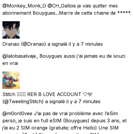
@Monkey_Monk_O @CH_Gallois je vais quitter mes
abonnement Bouygues...Marre de cette chaine de *****.
Dranao
(@Dranao) a signalé
il y a 7 minutes
@lalobasalvaje_ Bouygues aussi j'ai jamais eu de souci
en vrai
Stitch 🏳️‍🌈🚊 RER B LOVE ACCOUNT 🤍🩵
(@TweetingStitch) a signalé
il y a 7 minutes
@m0onl0vee J’ai pas de vrai problème avec l’eSim
perso, je suis en full eSIM (Bouygues) depuis 3 ans, et
j’ai eu 2 SIM orange (gratuite; offre Hello) Une SIM