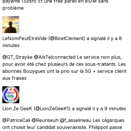
payante (Sosh) Et une free pareil en eSIM sans
problème
LeNomPeutEtreVide
(@BicetClement) a signalé
il y a 8
minutes
@GT_Strayke @AlxTelconnected Le service non plus,
pour avoir été chez plusieurs de ces sous-traitants. Les
abonnés Bouygues ont la prio sur la 5G + service client
aux fraises
Lion Ze GeeK
(@LionZeGeeK1) a signalé
il y a 9 minutes
@PatriceCali @Reunseuh @f_asselineau Les oligarques
ont choisit leur candidat souverainiste. Philippot passe