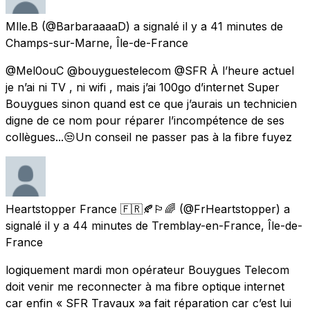
Mlle.B
(@BarbaraaaaD) a signalé
il y a 41 minutes
de
Champs-sur-Marne, Île-de-France
@Mel0ouC @bouyguestelecom @SFR À l’heure actuel
je n’ai ni TV , ni wifi , mais j’ai 100go d’internet Super
Bouygues sinon quand est ce que j’aurais un technicien
digne de ce nom pour réparer l’incompétence de ses
collègues...😒Un conseil ne passer pas à la fibre fuyez
Heartstopper France 🇫🇷🍂🏳️‍🌈
(@FrHeartstopper) a
signalé
il y a 44 minutes
de
Tremblay-en-France, Île-de-
France
logiquement mardi mon opérateur Bouygues Telecom
doit venir me reconnecter à ma fibre optique internet
car enfin « SFR Travaux »a fait réparation car c’est lui