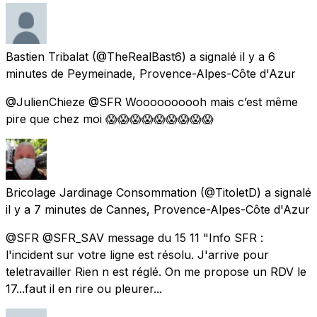
Bastien Tribalat
(@TheRealBast6) a signalé
il y a 6
minutes
de
Peymeinade, Provence-Alpes-Côte d'Azur
@JulienChieze @SFR Woooooooooh mais c’est même
pire que chez moi 😱😱😱😱😱😱😱😱😱
Bricolage Jardinage Consommation
(@TitoletD) a signalé
il y a 7 minutes
de
Cannes, Provence-Alpes-Côte d'Azur
@SFR @SFR_SAV message du 15 11 "Info SFR :
l'incident sur votre ligne est résolu. J'arrive pour
teletravailler Rien n est réglé. On me propose un RDV le
17...faut il en rire ou pleurer...