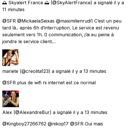
🌅 Skyalert France 🌅
(@SkyAlertFrance) a signalé
il y a
11 minutes
@SFR @MickaelaSeixas @maximilienrudi1 C’est un peu
tard là.. après 6h d’interruption. Le service est revenu
seulement vers 1h. 0 communication, j’ai eu peine à
joindre le service client…
mariete
(@creolita123) a signalé
il y a 13 minutes
@SFR plus de wifi ni internet est ce normal
Alex
(@AlexandreBur) a signalé
il y a 13 minutes
@Kingboy27266762 @nikop17 @SFR Oui mais