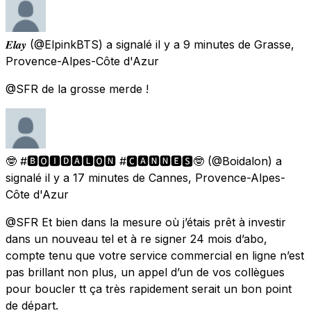
𝑬𝒍𝒂𝒚
(@ElpinkBTS) a signalé
il y a 9 minutes
de
Grasse,
Provence-Alpes-Côte d'Azur
@SFR de la grosse merde !
🤓 #🅱︎🅾︎🅸🅳🅰︎🅻🅾︎🅽 #🅲🅰︎🅽🅽🅴🆂🤓
(@Boidalon) a
signalé
il y a 17 minutes
de
Cannes, Provence-Alpes-
Côte d'Azur
@SFR Et bien dans la mesure où j’étais prêt à investir
dans un nouveau tel et à re signer 24 mois d’abo,
compte tenu que votre service commercial en ligne n’est
pas brillant non plus, un appel d’un de vos collègues
pour boucler tt ça très rapidement serait un bon point
de départ.