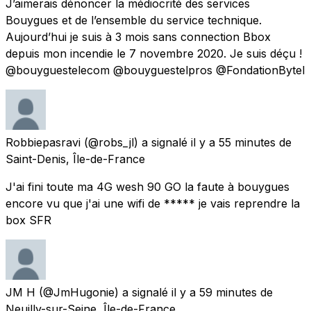
J’aimerais dénoncer la médiocrité des services
Bouygues et de l’ensemble du service technique.
Aujourd’hui je suis à 3 mois sans connection Bbox
depuis mon incendie le 7 novembre 2020. Je suis déçu !
@bouyguestelecom @bouyguestelpros @FondationBytel
Robbiepasravi
(@robs_jl) a signalé
il y a 55 minutes
de
Saint-Denis, Île-de-France
J'ai fini toute ma 4G wesh 90 GO la faute à bouygues
encore vu que j'ai une wifi de ***** je vais reprendre la
box SFR
JM H
(@JmHugonie) a signalé
il y a 59 minutes
de
Neuilly-sur-Seine, Île-de-France