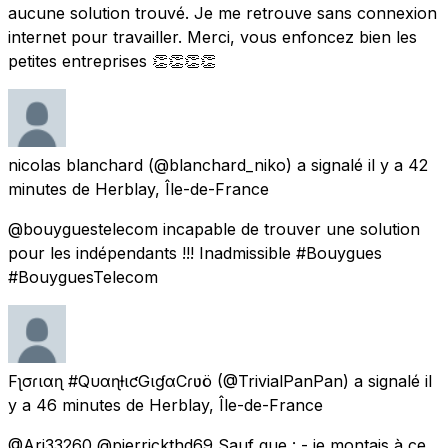
aucune solution trouvé. Je me retrouve sans connexion
internet pour travailler. Merci, vous enfoncez bien les
petites entreprises 👏👏👏👏
nicolas blanchard
(@blanchard_niko) a signalé
il y a 42
minutes
de
Herblay, Île-de-France
@bouyguestelecom incapable de trouver une solution
pour les indépendants !!! Inadmissible #Bouygues
#BouyguesTelecom
Fʅσɾιαɳ #QυαɳƚιƈGιɠαCҽɾʋö
(@TrivialPanPan) a signalé
il
y a 46 minutes
de
Herblay, Île-de-France
@Ari33260 @pierrickthd69 Sauf que : - je montais à ce