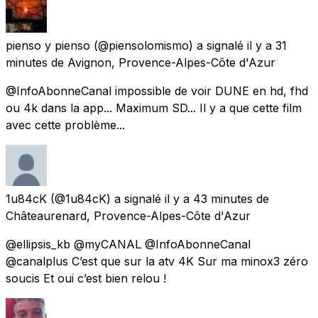
pienso y pienso
(@piensolomismo) a signalé
il y a 31
minutes
de
Avignon, Provence-Alpes-Côte d'Azur
@InfoAbonneCanal impossible de voir DUNE en hd, fhd
ou 4k dans la app... Maximum SD... Il y a que cette film
avec cette problème...
1u84cK
(@1u84cK) a signalé
il y a 43 minutes
de
Châteaurenard, Provence-Alpes-Côte d'Azur
@ellipsis_kb @myCANAL @InfoAbonneCanal
@canalplus C’est que sur la atv 4K Sur ma minox3 zéro
soucis Et oui c’est bien relou !