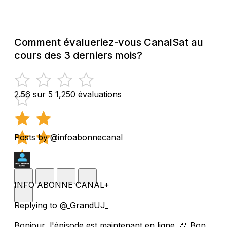
Comment évalueriez-vous CanalSat au
cours des 3 derniers mois?
2.56 sur 5
1,250 évaluations
Posts by @infoabonnecanal
INFO ABONNE CANAL+
Replying to @_GrandUJ_
Bonjour, l'épisode est maintenant en ligne. 🏈 Bon