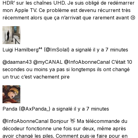
HDR’ sur les chaînes UHD. Je suis obligé de redémarrer
mon Apple TV. Ce problème est devenu récurrent très
récemment alors que ça n’arrivait que rarement avant 😢
Luigi Hamilberg⁴⁴
(@ImSolal) a signalé
il y a 7 minutes
@daaman43 @myCANAL @InfoAbonneCanal C’était 10
secondes ou moins ya pas si longtemps ils ont changé
un truc c’est vachement pire
Panda
(@AxPanda_) a signalé
il y a 7 minutes
@InfoAbonneCanal Bonjour 👋 Ma télécommande du
décodeur fonctionne une fois sur deux, même après
avoir changé les piles. Comment puis-je faire pour en