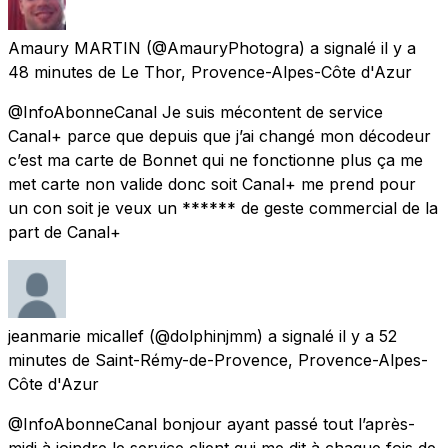
Amaury MARTIN
(@AmauryPhotogra) a signalé
il y a
48 minutes
de
Le Thor, Provence-Alpes-Côte d'Azur
@InfoAbonneCanal Je suis mécontent de service
Canal+ parce que depuis que j’ai changé mon décodeur
c’est ma carte de Bonnet qui ne fonctionne plus ça me
met carte non valide donc soit Canal+ me prend pour
un con soit je veux un ****** de geste commercial de la
part de Canal+
jeanmarie micallef
(@dolphinjmm) a signalé
il y a 52
minutes
de
Saint-Rémy-de-Provence, Provence-Alpes-
Côte d'Azur
@InfoAbonneCanal bonjour ayant passé tout l’après-
midi à joindre le service client qui me dit à chaque fois de