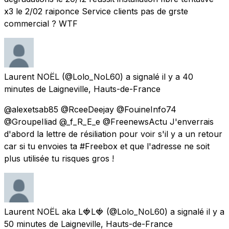
x3 le 2/02 raiponce Service clients pas de grste
commercial ? WTF
Laurent NOËL
(@Lolo_NoL60) a signalé
il y a 40
minutes
de
Laigneville, Hauts-de-France
@alexetsab85 @RceeDeejay @FouineInfo74
@GroupeIliad @_f_R_E_e @FreenewsActu J'enverrais
d'abord la lettre de résiliation pour voir s'il y a un retour
car si tu envoies ta #Freebox et que l'adresse ne soit
plus utilisée tu risques gros !
Laurent NOËL aka L🍓L🍓
(@Lolo_NoL60) a signalé
il y a
50 minutes
de
Laigneville, Hauts-de-France