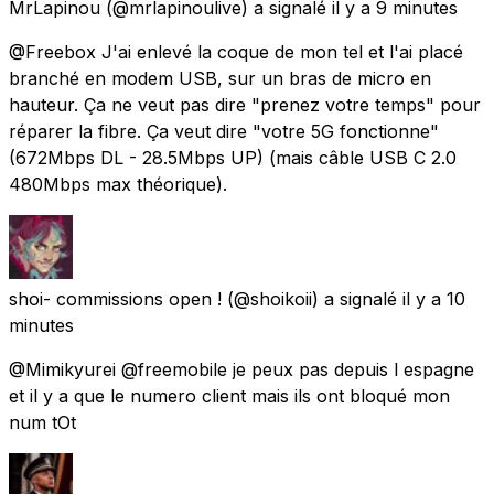
MrLapinou
(@mrlapinoulive) a signalé
il y a 9 minutes
@Freebox J'ai enlevé la coque de mon tel et l'ai placé
branché en modem USB, sur un bras de micro en
hauteur. Ça ne veut pas dire "prenez votre temps" pour
réparer la fibre. Ça veut dire "votre 5G fonctionne"
(672Mbps DL - 28.5Mbps UP) (mais câble USB C 2.0
480Mbps max théorique).
shoi- commissions open !
(@shoikoii) a signalé
il y a 10
minutes
@Mimikyurei @freemobile je peux pas depuis l espagne
et il y a que le numero client mais ils ont bloqué mon
num tOt