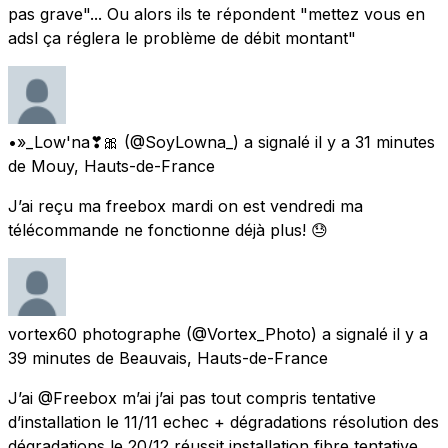
pas grave"... Ou alors ils te répondent "mettez vous en
adsl ça réglera le problème de débit montant"
•»_Low'na❣🎀
(@SoyLowna_) a signalé
il y a 31 minutes
de
Mouy, Hauts-de-France
J’ai reçu ma freebox mardi on est vendredi ma
télécommande ne fonctionne déjà plus! 😓
vortex60 photographe
(@Vortex_Photo) a signalé
il y a
39 minutes
de
Beauvais, Hauts-de-France
J’ai @Freebox m’ai j’ai pas tout compris tentative
d’installation le 11/11 echec + dégradations résolution des
dégradations le 20/12 réussit installation fibre tentative