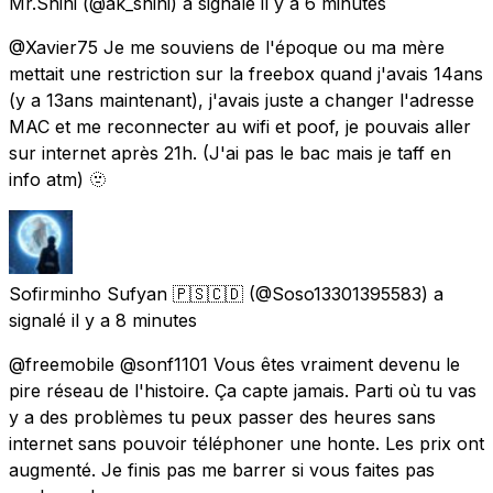
Mr.Shini
(@ak_shini) a signalé
il y a 6 minutes
@Xavier75 Je me souviens de l'époque ou ma mère
mettait une restriction sur la freebox quand j'avais 14ans
(y a 13ans maintenant), j'avais juste a changer l'adresse
MAC et me reconnecter au wifi et poof, je pouvais aller
sur internet après 21h. (J'ai pas le bac mais je taff en
info atm) 🫥
Sofirminho Sufyan 🇵🇸🇨🇩
(@Soso13301395583) a
signalé
il y a 8 minutes
@freemobile @sonf1101 Vous êtes vraiment devenu le
pire réseau de l'histoire. Ça capte jamais. Parti où tu vas
y a des problèmes tu peux passer des heures sans
internet sans pouvoir téléphoner une honte. Les prix ont
augmenté. Je finis pas me barrer si vous faites pas