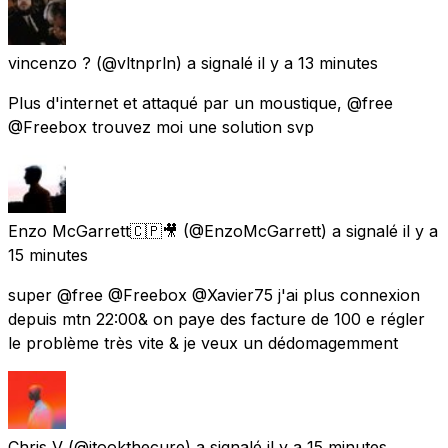
vincenzo ?
(@vltnprln) a signalé
il y a 13 minutes
Plus d'internet et attaqué par un moustique, @free
@Freebox trouvez moi une solution svp
Enzo McGarrett🇨🇵🎥
(@EnzoMcGarrett) a signalé
il y a
15 minutes
super @free @Freebox @Xavier75 j'ai plus connexion
depuis mtn 22:00& on paye des facture de 100 e régler
le problème très vite & je veux un dédomagemment
Chris V
(@itookthecure) a signalé
il y a 15 minutes