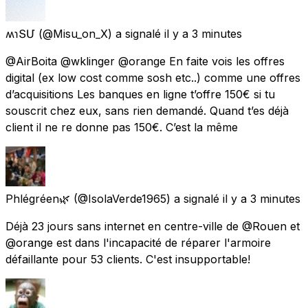
ʍɿՏՄ
(@Misu_on_X) a signalé
il y a 3 minutes
@AirBoita @wklinger @orange En faite vois les offres
digital (ex low cost comme sosh etc..) comme une offres
d’acquisitions Les banques en ligne t’offre 150€ si tu
souscrit chez eux, sans rien demandé. Quand t’es déjà
client il ne re donne pas 150€. C’est la même
Phlégréen🌿
(@IsolaVerde1965) a signalé
il y a 3 minutes
Déjà 23 jours sans internet en centre-ville de @Rouen et
@orange est dans l'incapacité de réparer l'armoire
défaillante pour 53 clients. C'est insupportable!