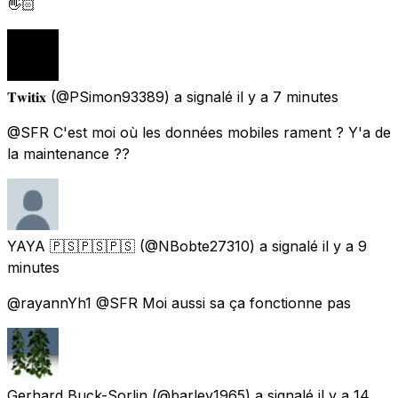
👋🏻
𝐓𝐰𝐢𝐭𝐢𝐱
(@PSimon93389) a signalé
il y a 7 minutes
@SFR C'est moi où les données mobiles rament ? Y'a de
la maintenance ??
YAYA 🇵🇸🇵🇸🇵🇸
(@NBobte27310) a signalé
il y a 9
minutes
@rayannYh1 @SFR Moi aussi sa ça fonctionne pas
Gerhard Buck-Sorlin
(@barley1965) a signalé
il y a 14