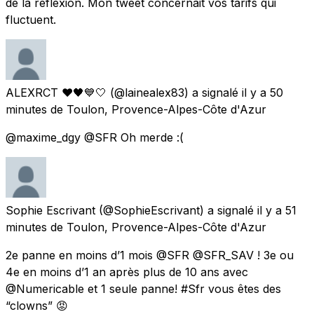
de la réflexion. Mon tweet concernait vos tarifs qui
fluctuent.
ALEXRCT ❤️🖤💙🤍
(@lainealex83) a signalé
il y a 50
minutes
de
Toulon, Provence-Alpes-Côte d'Azur
@maxime_dgy @SFR Oh merde :(
Sophie Escrivant
(@SophieEscrivant) a signalé
il y a 51
minutes
de
Toulon, Provence-Alpes-Côte d'Azur
2e panne en moins d’1 mois @SFR @SFR_SAV ! 3e ou
4e en moins d’1 an après plus de 10 ans avec
@Numericable et 1 seule panne! #Sfr vous êtes des
“clowns” 😡