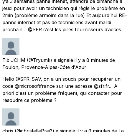
y’a 3 semaines panne intenet, attendre de dimanche à
jeudi pour avoir un technicien qui règle le problème en
2min (problème armoire dans la rue) Et aujourd’hui RE-
panne internet et pas de techniciens avant mardi
prochain… @SFR c’est les pires fournisseurs d’accès
Tib JCHM
(@Tryumk) a signalé
il y a 8 minutes
de
Toulon, Provence-Alpes-Côte d'Azur
Hello @SFR_SAV, on a un soucis pour récupérer un
code @microsoftfrance sur une adresse @sfr.fr... A
priori c'est un problème fréquent, qui contacter pour
résoudre ce problème ?
chris
(@christellePrei3) a signalé
il y a 9 minutes
de
La