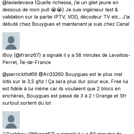
@laviedevava (Quelle richesse, j’ai un gilet jaune en
dessous de mon pull 😭😭) Je suis ingénieur test &
validation sur la partie IPTV, VOD, décodeur TV etc.. J’ai
débuté chez Bouygues et maintenant je suis chez Canal
iBoy
(@ifranz67) a signalé
il y a 58 minutes
de
Levallois-
Perret, Île-de-France
@pierrickthd69 @Ari33260 Bouygues est le plus mal
lotis sur le 3,5 ghz ! Ça sera plus dur pour eux. Free lui
est fidèle à lui même car ils voulaient que 2 blocs en
enchères, Bouygues est passé de 3 à 2 ! Orange et Sfr
surtout sortent du lot
iTechboy
(@ifranz67) a signalé
il y a 60 minutes
de