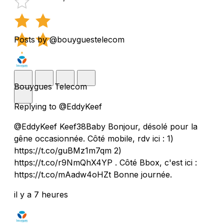
Posts by @bouyguestelecom
Bouygues Telecom
Replying to @EddyKeef
@EddyKeef Keef38Baby Bonjour, désolé pour la
gêne occasionnée. Côté mobile, rdv ici : 1)
https://t.co/guBMz1m7qm 2)
https://t.co/r9NmQhX4YP . Côté Bbox, c'est ici :
https://t.co/mAadw4oHZt Bonne journée.
il y a 7 heures