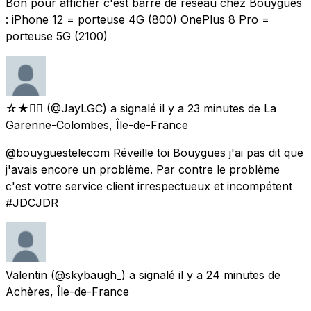
Bon pour afficher c'est barre de réseau chez Bouygues
: iPhone 12 = porteuse 4G (800) OnePlus 8 Pro =
porteuse 5G (2100)
☆★🏳️‍🌈
(@JayLGC) a signalé
il y a 23 minutes
de
La
Garenne-Colombes, Île-de-France
@bouyguestelecom Réveille toi Bouygues j'ai pas dit que
j'avais encore un problème. Par contre le problème
c'est votre service client irrespectueux et incompétent
#JDCJDR
Valentin
(@skybaugh_) a signalé
il y a 24 minutes
de
Achères, Île-de-France