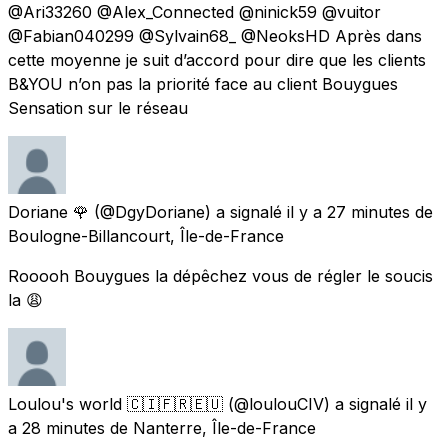
@Ari33260 @Alex_Connected @ninick59 @vuitor
@Fabian040299 @Sylvain68_ @NeoksHD Après dans
cette moyenne je suit d’accord pour dire que les clients
B&YOU n’on pas la priorité face au client Bouygues
Sensation sur le réseau
Doriane 🌹
(@DgyDoriane) a signalé
il y a 27 minutes
de
Boulogne-Billancourt, Île-de-France
Rooooh Bouygues la dépêchez vous de régler le soucis
la 😩
Loulou's world 🇨🇮🇫🇷🇪🇺
(@loulouCIV) a signalé
il y
a 28 minutes
de
Nanterre, Île-de-France