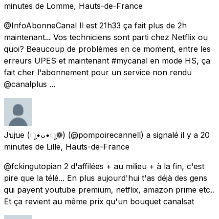
minutes
de
Lomme, Hauts-de-France
@InfoAbonneCanal Il est 21h33 ça fait plus de 2h
maintenant... Vos techniciens sont parti chez Netflix ou
quoi? Beaucoup de problèmes en ce moment, entre les
erreurs UPES et maintenant #mycanal en mode HS, ça
fait cher l'abonnement pour un service non rendu
@canalplus ...
Jบjบe (ू•ᴗ•ू❁)
(@pompoirecannell) a signalé
il y a 20
minutes
de
Lille, Hauts-de-France
@fckingutopian 2 d'affilées + au milieu + à la fin, c'est
pire que la télé... En plus aujourd'hui t'as déjà des gens
qui payent youtube premium, netflix, amazon prime etc..
Et ça revient au même prix qu'un bouquet canalsat