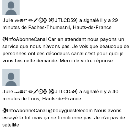
Julie 🚗🚘📒✏️🖍⏱⌚️
(@JTLCD59) a signalé
il y a 29
minutes
de
Faches-Thumesnil, Hauts-de-France
@InfoAbonneCanal Car en attendant nous payons un
service que nous n’avons pas. Je vois que beaucoup de
personnes ont des décodeurs canal c’est pour quoi je
vous fais cette demande. Merci de votre réponse
Julie 🚗🚘📒✏️🖍⏱⌚️
(@JTLCD59) a signalé
il y a 40
minutes
de
Loos, Hauts-de-France
@InfoAbonneCanal @bouyguestelecom Nous avons
essayé la tnt mais ça ne fonctionne pas. Je n’ai pas de
satellite