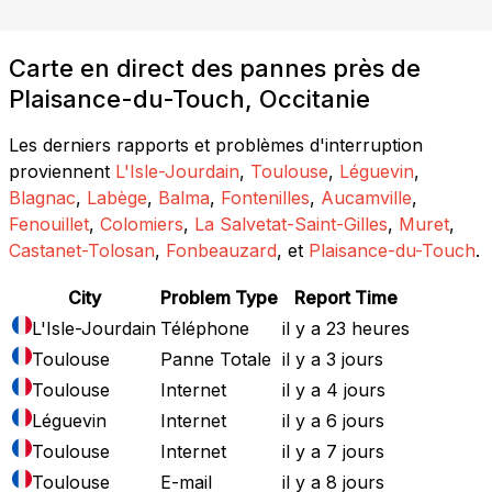
Carte en direct des pannes près de
Plaisance-du-Touch, Occitanie
Les derniers rapports et problèmes d'interruption
proviennent
L'Isle-Jourdain
,
Toulouse
,
Léguevin
,
Blagnac
,
Labège
,
Balma
,
Fontenilles
,
Aucamville
,
Fenouillet
,
Colomiers
,
La Salvetat-Saint-Gilles
,
Muret
,
Castanet-Tolosan
,
Fonbeauzard
, et
Plaisance-du-Touch
.
City
Problem Type
Report Time
L'Isle-Jourdain
Téléphone
il y a 23 heures
Toulouse
Panne Totale
il y a 3 jours
Toulouse
Internet
il y a 4 jours
Léguevin
Internet
il y a 6 jours
Toulouse
Internet
il y a 7 jours
Toulouse
E-mail
il y a 8 jours