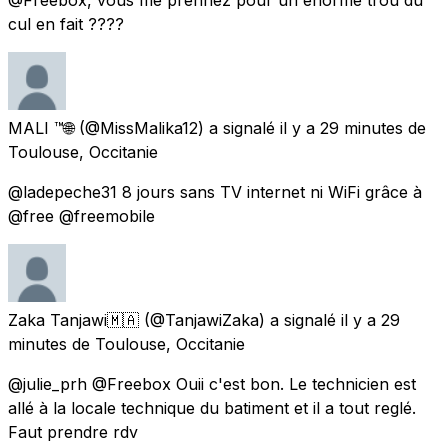
cul en fait ????
MALI ™🌐
(@MissMalika12) a signalé
il y a 29 minutes
de
Toulouse, Occitanie
@ladepeche31 8 jours sans TV internet ni WiFi grâce à
@free @freemobile
Zaka Tanjawi🇲🇦
(@TanjawiZaka) a signalé
il y a 29
minutes
de
Toulouse, Occitanie
@julie_prh @Freebox Ouii c'est bon. Le technicien est
allé à la locale technique du batiment et il a tout reglé.
Faut prendre rdv