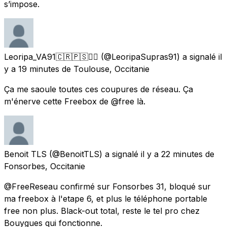
s’impose.
Leoripa_VA91🇨🇷🇵🇸🏴‍☠️
(@LeoripaSupras91) a signalé
il
y a 19 minutes
de
Toulouse, Occitanie
Ça me saoule toutes ces coupures de réseau. Ça
m'énerve cette Freebox de @free là.
Benoit TLS
(@BenoitTLS) a signalé
il y a 22 minutes
de
Fonsorbes, Occitanie
@FreeReseau confirmé sur Fonsorbes 31, bloqué sur
ma freebox à l'etape 6, et plus le téléphone portable
free non plus. Black-out total, reste le tel pro chez
Bouygues qui fonctionne.