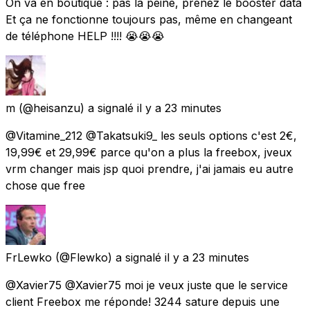
On va en boutique : pas la peine, prenez le booster data
Et ça ne fonctionne toujours pas, même en changeant
de téléphone HELP !!!! 😭😭😭
m
(@heisanzu) a signalé
il y a 23 minutes
@Vitamine_212 @Takatsuki9_ les seuls options c'est 2€,
19,99€ et 29,99€ parce qu'on a plus la freebox, jveux
vrm changer mais jsp quoi prendre, j'ai jamais eu autre
chose que free
FrLewko
(@Flewko) a signalé
il y a 23 minutes
@Xavier75 @Xavier75 moi je veux juste que le service
client Freebox me réponde! 3244 sature depuis une