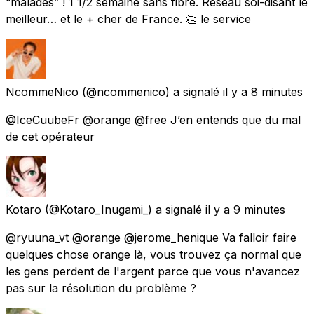
“malades” ! 1 1/2 semaine sans fibre. Réseau soi-disant le
meilleur… et le + cher de France. 👏 le service
NcommeNico
(@ncommenico) a signalé
il y a 8 minutes
@IceCuubeFr @orange @free J’en entends que du mal
de cet opérateur
Kotaro
(@Kotaro_Inugami_) a signalé
il y a 9 minutes
@ryuuna_vt @orange @jerome_henique Va falloir faire
quelques chose orange là, vous trouvez ça normal que
les gens perdent de l'argent parce que vous n'avancez
pas sur la résolution du problème ?