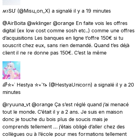
ʍɿՏՄ
(@Misu_on_X) a signalé
il y a 19 minutes
@AirBoita @wklinger @orange En faite vois les offres
digital (ex low cost comme sosh etc..) comme une offres
d’acquisitions Les banques en ligne t’offre 150€ si tu
souscrit chez eux, sans rien demandé. Quand t’es déjà
client il ne re donne pas 150€. C’est la même
🌈✮⋆˙ Hestya ✮⋆˙🦄
(@HestyaUnicorn) a signalé
il y a 20
minutes
@ryuuna_vt @orange Ça s’est réglé quand j’ai menacé
tout le monde. C’était il y a 2 ans. Je suis en maison
donc je touche du bois plus de soucis mais je
comprends tellement … j’étais obligé d’aller chez des
collègues ou à l’école pour mes formations tellement