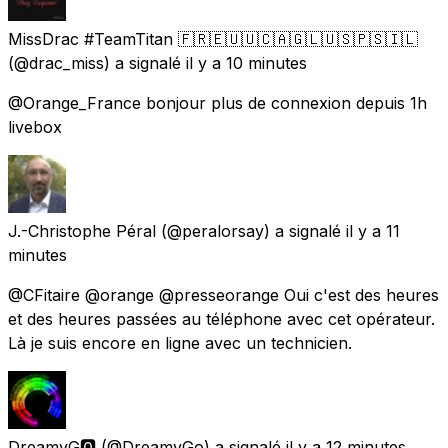
MissDrac #TeamTitan 🇫🇷🇪🇺🇺🇨🇦🇬🇱🇺🇸🇵🇸🇮🇱
(@drac_miss) a signalé
il y a 10 minutes
@Orange_France bonjour plus de connexion depuis 1h
livebox
J.-Christophe Péral
(@peralorsay) a signalé
il y a 11
minutes
@CFitaire @orange @presseorange Oui c'est des heures
et des heures passées au téléphone avec cet opérateur.
Là je suis encore en ligne avec un technicien.
DreamyG🅾️
(@DreamyGo) a signalé
il y a 12 minutes