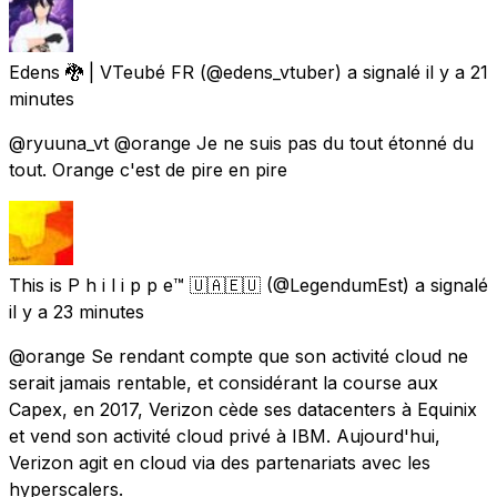
Edens 🐉 | VTeubé FR
(@edens_vtuber) a signalé
il y a 21
minutes
@ryuuna_vt @orange Je ne suis pas du tout étonné du
tout. Orange c'est de pire en pire
This is P h i l i p p e™️ 🇺🇦🇪🇺
(@LegendumEst) a signalé
il y a 23 minutes
@orange Se rendant compte que son activité cloud ne
serait jamais rentable, et considérant la course aux
Capex, en 2017, Verizon cède ses datacenters à Equinix
et vend son activité cloud privé à IBM. Aujourd'hui,
Verizon agit en cloud via des partenariats avec les
hyperscalers.