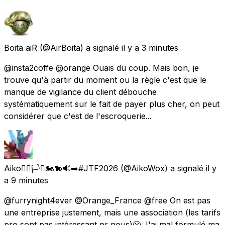
Boita aiR
(@AirBoita) a signalé
il y a 3 minutes
@insta2coffe @orange Ouais du coup. Mais bon, je
trouve qu'à partir du moment ou la règle c'est que le
manque de vigilance du client débouche
systématiquement sur le fait de payer plus cher, on peut
considérer que c'est de l'escroquerie...
Aiko🏳️‍🌈🏳️‍⚧️🏍️🐎🔊➡️#JTF2026
(@AikoWox) a signalé
il y
a 9 minutes
@furrynight4ever @Orange_France @free On est pas
une entreprise justement, mais une association (les tarifs
pro sont pas intéressant pr nous)😬 J'ai mal formulé ma