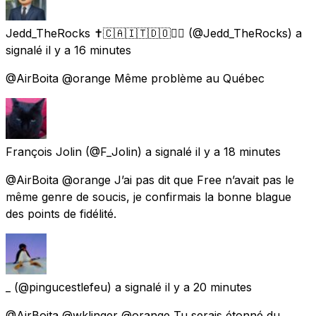
Jedd_TheRocks ✝️🇨🇦🇮🇹🇩🇴🏴‍☠️
(@Jedd_TheRocks) a
signalé
il y a 16 minutes
@AirBoita @orange Même problème au Québec
François Jolin
(@F_Jolin) a signalé
il y a 18 minutes
@AirBoita @orange J’ai pas dit que Free n’avait pas le
même genre de soucis, je confirmais la bonne blague
des points de fidélité.
_
(@pingucestlefeu) a signalé
il y a 20 minutes
@AirBoita @wklinger @orange Tu serais étonné du