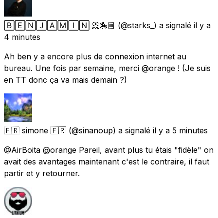
🄱🄴🄽🄹🄰🄼🄸🄽 📀🏇🏼
(@starks_) a signalé
il y a
4 minutes
Ah ben y a encore plus de connexion internet au
bureau. Une fois par semaine, merci @orange ! (Je suis
en TT donc ça va mais demain ?)
🇫🇷 simone 🇫🇷
(@sinanoup) a signalé
il y a 5 minutes
@AirBoita @orange Pareil, avant plus tu étais "fidèle" on
avait des avantages maintenant c'est le contraire, il faut
partir et y retourner.