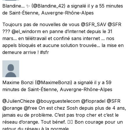
Blandine... ✨
(@Blandine_42) a signalé
il y a 55 minutes
de
Saint-Étienne, Auvergne-Rhône-Alpes
Toujours pas de nouvelles de vous @SFR_SAV @SFR
??? @el_windorm en panne d’internet depuis le 31
mars... en télétravail et confiné sans internet ... nos
appels bloqués et aucune solution trouvée... la mise en
demeure arrive ! #sfr
Maxime Bonzi
(@MaximeBonzi) a signalé
il y a 59
minutes
de
Saint-Étienne, Auvergne-Rhône-Alpes
@JulienChieze @bouyguestelecom @flopradel @SFR
@orange @free On est chez Sosh depuis plus de 4 ans,
jamais eu de problème. C’est pas trop cher et c’est le
réseau d’orange. Tout bénef. 👌🏼 Bon courage pour un
retour du réseau à la normale.