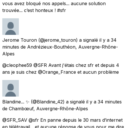
vous avez bloqué nos appels... aucune solution
trouvée... c’est honteux ! #sfr
Jerome Touron
(@jerome_touron) a signalé
il y a 34
minutes
de
Andrézieux-Bouthéon, Auvergne-Rhône-
Alpes
@cleophee59 @SFR Avant j'étais chez sfr et depuis 4
ans je suis chez @Orange_France et aucun problème
Blandine... ✨
(@Blandine_42) a signalé
il y a 34 minutes
de
Chambœuf, Auvergne-Rhône-Alpes
@SFR_SAV @sfr En panne depuis le 30 mars d’internet
en télétravail... et aucune réponse de vous pour me dire