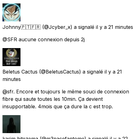
Johnny🇵🇹🇫🇷
(@Jcyber_x) a signalé
il y a 21 minutes
@SFR aucune connexion depuis 2j
Beletus Cactus
(@BeletusCactus) a signalé
il y a 21
minutes
@sfr. Encore et toujours le même souci de connexion
fibre qui saute toutes les 10min. Ça devient
insupportable. 4mois que ça dure la c est trop.
karim bitezema
(@m3nacefantome) a signalé
il y a 22