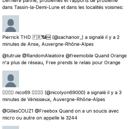
Dernière panne, problèmes et rapports de problème
dans Tassin-la-Demi-Lune et dans les localités voisines:
Pierrick THD 🇫🇷📶🆓
(@sachanoir_) a signalé
il y a 2
minutes
de
Anse, Auvergne-Rhône-Alpes
@tutruie @RandomAleatoire @freemobile Quand Orange
n'a plus de réseau, Free prends le relais pour Orange
🏳️‍🌈🏳️‍🌈 nico69 🏳️‍🌈🏳️‍🌈
(@nicolyon69000) a signalé
il y a 3
minutes
de
Vénissieux, Auvergne-Rhône-Alpes
@GillesCOUZ1 @Freebox Quand on a un soucis avec
micro ou autre on appelle le 3244