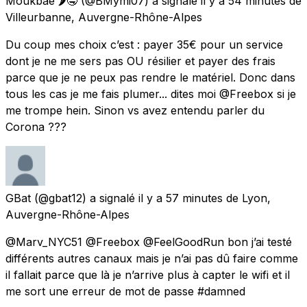
Moukbae 🌶🤤
(@BMymi07) a signalé
il y a 54 minutes
de
Villeurbanne, Auvergne-Rhône-Alpes
Du coup mes choix c’est : payer 35€ pour un service
dont je ne me sers pas OU résilier et payer des frais
parce que je ne peux pas rendre le matériel. Donc dans
tous les cas je me fais plumer... dites moi @Freebox si je
me trompe hein. Sinon vs avez entendu parler du
Corona ???
GBat
(@gbat12) a signalé
il y a 57 minutes
de
Lyon,
Auvergne-Rhône-Alpes
@Marv_NYC51 @Freebox @FeelGoodRun bon j’ai testé
différents autres canaux mais je n’ai pas dû faire comme
il fallait parce que là je n’arrive plus à capter le wifi et il
me sort une erreur de mot de passe #damned