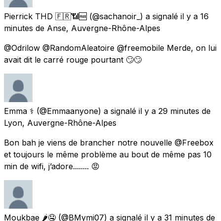
Pierrick THD 🇫🇷📶🆓
(@sachanoir_) a signalé
il y a 16
minutes
de
Anse, Auvergne-Rhône-Alpes
@Odrilow @RandomAleatoire @freemobile Merde, on lui
avait dit le carré rouge pourtant 🙄🙄
Emma ⚕️
(@Emmaanyone) a signalé
il y a 29 minutes
de
Lyon, Auvergne-Rhône-Alpes
Bon bah je viens de brancher notre nouvelle @Freebox
et toujours le même problème au bout de même pas 10
min de wifi, j’adore........ 😡
Moukbae 🌶🤤
(@BMymi07) a signalé
il y a 31 minutes
de