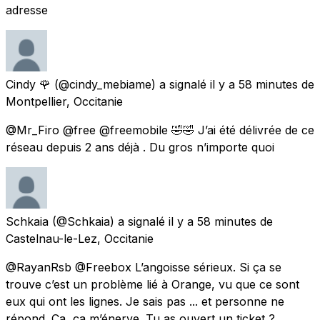
adresse
Cindy 🌹
(@cindy_mebiame) a signalé
il y a 58 minutes
de
Montpellier, Occitanie
@Mr_Firo @free @freemobile 🤣🤣 J’ai été délivrée de ce
réseau depuis 2 ans déjà . Du gros n’importe quoi
Schkaia
(@Schkaia) a signalé
il y a 58 minutes
de
Castelnau-le-Lez, Occitanie
@RayanRsb @Freebox L’angoisse sérieux. Si ça se
trouve c’est un problème lié à Orange, vu que ce sont
eux qui ont les lignes. Je sais pas ... et personne ne
répond. Ça, ça m’énerve. Tu as ouvert un ticket ?