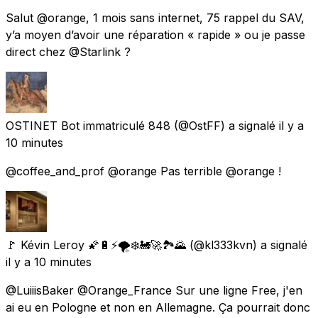
Salut @orange, 1 mois sans internet, 75 rappel du SAV,
y’a moyen d’avoir une réparation « rapide » ou je passe
direct chez @Starlink ?
OSTINET Bot immatriculé 848
(@OstFF) a signalé
il y a
10 minutes
@coffee_and_prof @orange Pas terrible @orange !
🚩 Kévin Leroy 🌠🔋⚡🌪️❄️🚂🚀🏞️🌄
(@kl333kvn) a signalé
il y a 10 minutes
@LuiiisBaker @Orange_France Sur une ligne Free, j'en
ai eu en Pologne et non en Allemagne. Ça pourrait donc