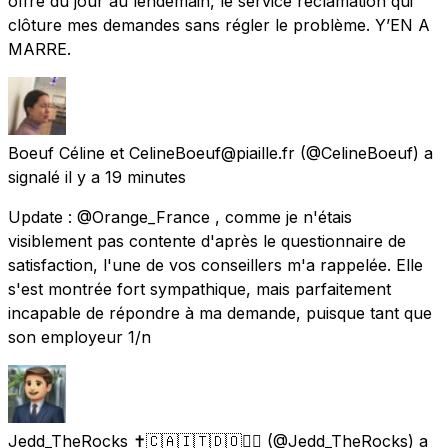
offre du jour au lendemain, le service réclamation qui
clôture mes demandes sans régler le problème. Y’EN A
MARRE.
Boeuf Céline et CelineBoeuf@piaille.fr
(@CelineBoeuf) a
signalé
il y a 19 minutes
Update : @Orange_France , comme je n'étais
visiblement pas contente d'après le questionnaire de
satisfaction, l'une de vos conseillers m'a rappelée. Elle
s'est montrée fort sympathique, mais parfaitement
incapable de répondre à ma demande, puisque tant que
son employeur 1/n
Jedd_TheRocks ✝️🇨🇦🇮🇹🇩🇴🏴‍☠️
(@Jedd_TheRocks) a