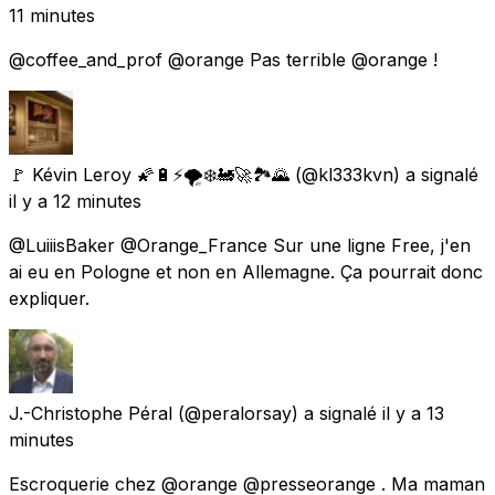
11 minutes
@coffee_and_prof @orange Pas terrible @orange !
🚩 Kévin Leroy 🌠🔋⚡🌪️❄️🚂🚀🏞️🌄
(@kl333kvn) a signalé
il y a 12 minutes
@LuiiisBaker @Orange_France Sur une ligne Free, j'en
ai eu en Pologne et non en Allemagne. Ça pourrait donc
expliquer.
J.-Christophe Péral
(@peralorsay) a signalé
il y a 13
minutes
Escroquerie chez @orange @presseorange . Ma maman